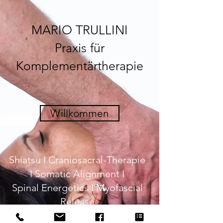
MARIO TRULLINI
Praxis für
Komplementärtherapie
Willkommen
Shiatsu I Craniosacral-Therapie
I Somatic Alignment I
Spinal Energetics I Myofascial
Release
Zürich